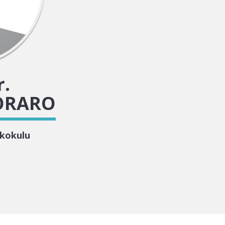
r.
CORARO
ekokulu