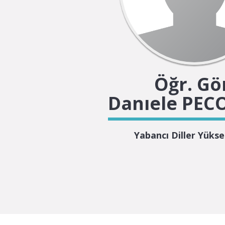
Öğr. Gö
Danıele PE
Yabancı Diller Yüks