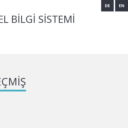
DE
EN
 BILGI SISTEMI
EÇMIŞ