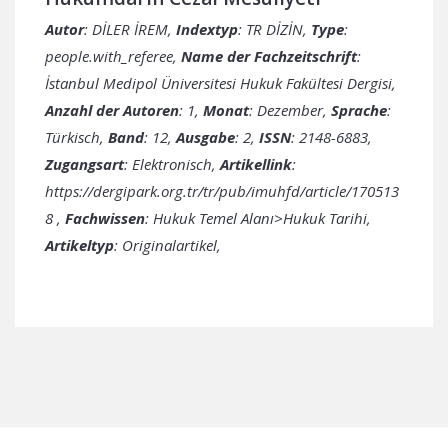
Autor
: DİLER İREM,
Indextyp
: TR DİZİN,
Type
:
people.with_referee,
Name der Fachzeitschrift
:
İstanbul Medipol Üniversitesi Hukuk Fakültesi Dergisi,
Anzahl der Autoren
: 1,
Monat
: Dezember,
Sprache
:
Türkisch,
Band
: 12,
Ausgabe
: 2,
ISSN
: 2148-6883,
Zugangsart
: Elektronisch,
Artikellink
:
https://dergipark.org.tr/tr/pub/imuhfd/article/170513
8
,
Fachwissen
: Hukuk Temel Alanı>Hukuk Tarihi,
Artikeltyp
: Originalartikel,