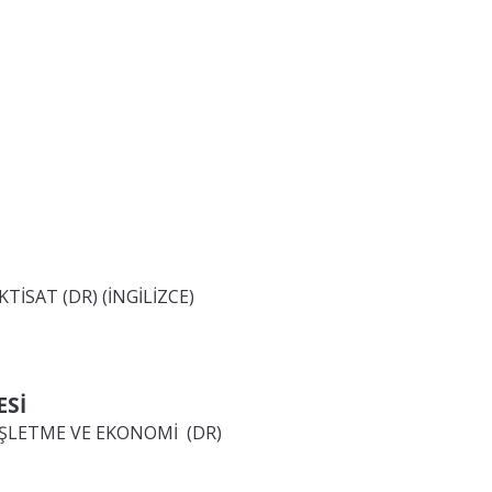
TİSAT (DR) (İNGİLİZCE)
ESİ
İŞLETME VE EKONOMİ (DR)