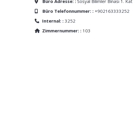
Büro Adresse: :
Sosyal Bilimler Binası 1. Kat
Büro Telefonnummer: :
+902163333252
Internal: :
3252
Zimmernummer: :
103