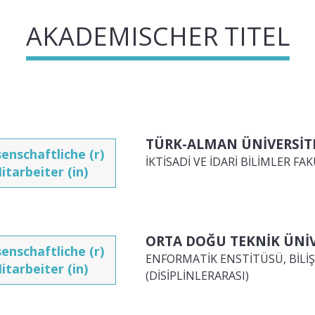
AKADEMISCHER TITEL
TÜRK-ALMAN ÜNİVERSİTE
enschaftliche (r)
İKTİSADİ VE İDARİ BİLİMLER F
itarbeiter (in)
ORTA DOĞU TEKNİK ÜNİV
enschaftliche (r)
ENFORMATİK ENSTİTÜSÜ, BİLİŞ
itarbeiter (in)
(DİSİPLİNLERARASI)