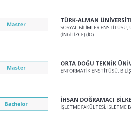
TÜRK-ALMAN ÜNİVERSİT
Master
SOSYAL BİLİMLER ENSTİTÜSÜ, U
(İNGİLİZCE) (İÖ)
ORTA DOĞU TEKNİK ÜNİV
Master
ENFORMATİK ENSTİTÜSÜ, BİLİŞİ
İHSAN DOĞRAMACI BİLKE
Bachelor
İŞLETME FAKÜLTESİ, İŞLETME