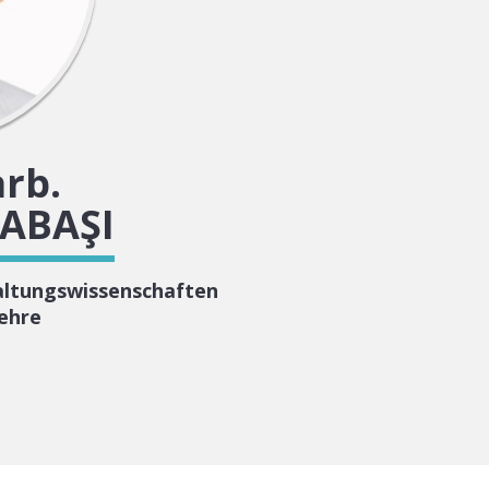
arb.
ABAŞI
waltungswissenschaften
lehre