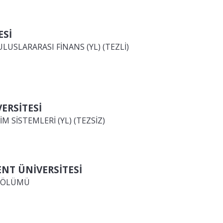
ESİ
LUSLARARASI FİNANS (YL) (TEZLİ)
ERSİTESİ
M SİSTEMLERİ (YL) (TEZSİZ)
NT ÜNİVERSİTESİ
 BÖLÜMÜ