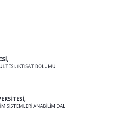
Sİ,
AKÜLTESİ, İKTİSAT BÖLÜMÜ
ERSİTESİ,
İM SİSTEMLERİ ANABİLİM DALI