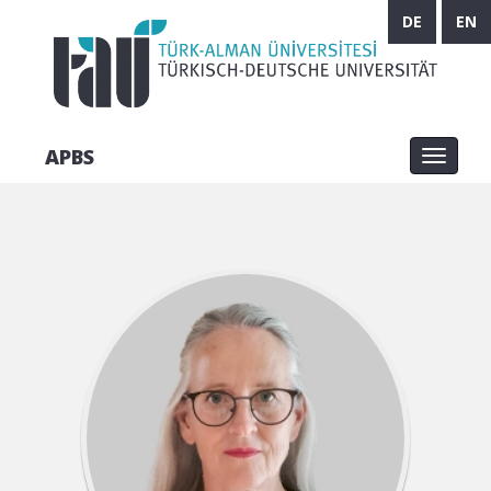
DE
EN
APBS