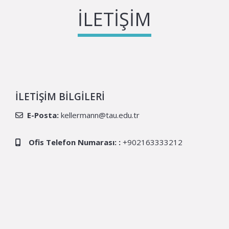
İLETIŞIM
İLETIŞIM BILGILERI
E-Posta:
kellermann@tau.edu.tr
Ofis Telefon Numarası: :
+902163333212