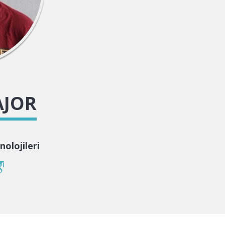
AJOR
olojileri