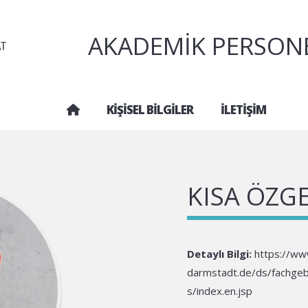
AKADEMIK PERSONEL
KIŞISEL BILGILER
İLETIŞIM
KISA ÖZG
Detaylı Bilgi:
https://ww
darmstadt.de/ds/fachgeb
s/index.en.jsp