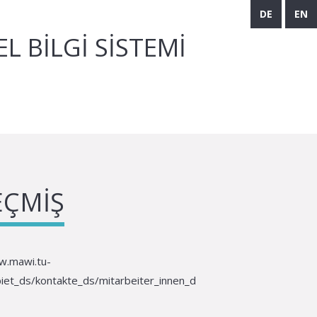
DE
EN
 BILGI SISTEMI
EÇMIŞ
w.mawi.tu-
iet_ds/kontakte_ds/mitarbeiter_innen_d