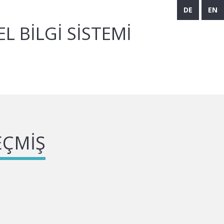
DE
EN
 BILGI SISTEMI
EÇMIŞ