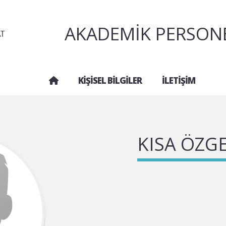
AKADEMIK PERSONEL
KIŞISEL BILGILER
İLETIŞIM
KISA ÖZG