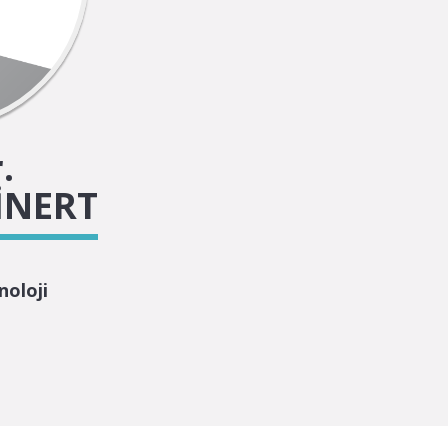
.
İNERT
noloji