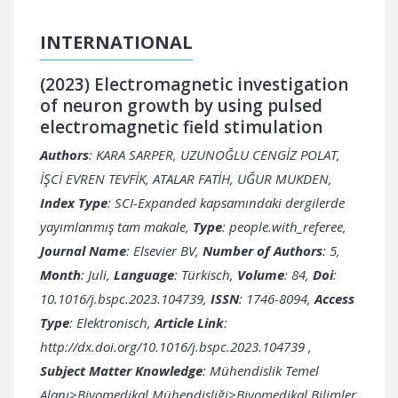
INTERNATIONAL
(2023) Electromagnetic investigation
of neuron growth by using pulsed
electromagnetic field stimulation
Authors
: KARA SARPER, UZUNOĞLU CENGİZ POLAT,
İŞCİ EVREN TEVFİK, ATALAR FATİH, UĞUR MUKDEN,
Index Type
: SCI-Expanded kapsamındaki dergilerde
yayımlanmış tam makale,
Type
: people.with_referee,
Journal Name
: Elsevier BV,
Number of Authors
: 5,
Month
: Juli,
Language
: Türkisch,
Volume
: 84,
Doi
:
10.1016/j.bspc.2023.104739,
ISSN
: 1746-8094,
Access
Type
: Elektronisch,
Article Link
:
http://dx.doi.org/10.1016/j.bspc.2023.104739
,
Subject Matter Knowledge
: Mühendislik Temel
Alanı>Biyomedikal Mühendisliği>Biyomedikal Bilimler