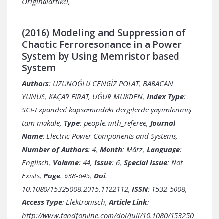
Originalartikel,
(2016) Modeling and Suppression of
Chaotic Ferroresonance in a Power
System by Using Memristor based
System
Authors
: UZUNOĞLU CENGİZ POLAT, BABACAN
YUNUS, KAÇAR FIRAT, UĞUR MUKDEN,
Index Type
:
SCI-Expanded kapsamındaki dergilerde yayımlanmış
tam makale,
Type
: people.with_referee,
Journal
Name
: Electric Power Components and Systems,
Number of Authors
: 4,
Month
: März,
Language
:
Englisch,
Volume
: 44,
Issue
: 6,
Special Issue
: Not
Exists,
Page
: 638-645,
Doi
:
10.1080/15325008.2015.1122112,
ISSN
: 1532-5008,
Access Type
: Elektronisch,
Article Link
:
http://www.tandfonline.com/doi/full/10.1080/153250