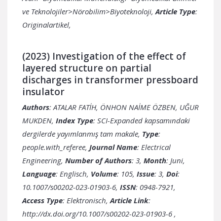
ve Teknolojiler>Nörobilim>Biyoteknoloji,
Article Type
:
Originalartikel,
(2023) Investigation of the effect of
layered structure on partial
discharges in transformer pressboard
insulator
Authors
: ATALAR FATİH, ÖNHON NAİME ÖZBEN, UĞUR
MUKDEN,
Index Type
: SCI-Expanded kapsamındaki
dergilerde yayımlanmış tam makale,
Type
:
people.with_referee,
Journal Name
: Electrical
Engineering,
Number of Authors
: 3,
Month
: Juni,
Language
: Englisch,
Volume
: 105,
Issue
: 3,
Doi
:
10.1007/s00202-023-01903-6,
ISSN
: 0948-7921,
Access Type
: Elektronisch,
Article Link
:
http://dx.doi.org/10.1007/s00202-023-01903-6
,