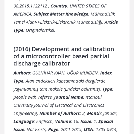
08.2015.1122112
,
Country
: UNITED STATES OF AMERICA,
Subject Matter Knowledge
: Mühendislik
Temel Alanı->Elektrik-Elektronik Mühendisliği,
Article
Type
: Originalartikel,
(2016) Development and calibration
of a microcontroller based partial
discharge calibrator
Authors
: GÜLNİHAR KAAN, UĞUR MUKDEN,
Index
Type
: Alan endeksleri kapsamındaki dergilerde
yayımlanmış tam makale (Endeksi belirtiniz),
Type
:
people.with_referee,
Journal Name
: Istanbul
University Journal of Electrical and Electronics
Engineering,
Number of Authors
: 2,
Month
: Januar,
Language
: Englisch,
Volume
: 16,
Issue
: 1,
Special
Issue
: Not Exists,
Page
: 2011-2015,
ISSN
: 1303-0914,