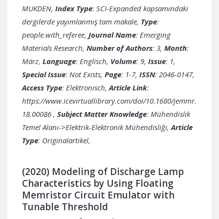
MUKDEN,
Index Type
: SCI-Expanded kapsamındaki
dergilerde yayımlanmış tam makale,
Type
:
people.with_referee,
Journal Name
: Emerging
Materials Research,
Number of Authors
: 3,
Month
:
März,
Language
: Englisch,
Volume
: 9,
Issue
: 1,
Special Issue
: Not Exists,
Page
: 1-7,
ISSN
: 2046-0147,
Access Type
: Elektronisch,
Article Link
:
https://www.icevirtuallibrary.com/doi/10.1680/jemmr.
18.00086
,
Subject Matter Knowledge
: Mühendislik
Temel Alanı->Elektrik-Elektronik Mühendisliği,
Article
Type
: Originalartikel,
(2020) Modeling of Discharge Lamp
Characteristics by Using Floating
Memristor Circuit Emulator with
Tunable Threshold