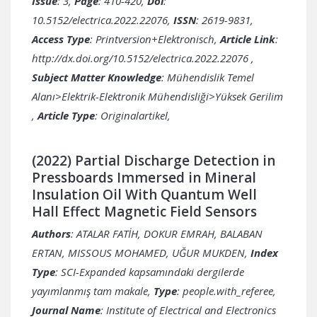
Issue
: 3,
Page
: 410-420,
Doi
:
10.5152/electrica.2022.22076,
ISSN
: 2619-9831,
Access Type
: Printversion+Elektronisch,
Article Link
:
http://dx.doi.org/10.5152/electrica.2022.22076
,
Subject Matter Knowledge
: Mühendislik Temel
Alanı>Elektrik-Elektronik Mühendisliği>Yüksek Gerilim
,
Article Type
: Originalartikel,
(2022) Partial Discharge Detection in
Pressboards Immersed in Mineral
Insulation Oil With Quantum Well
Hall Effect Magnetic Field Sensors
Authors
: ATALAR FATİH, DOKUR EMRAH, BALABAN
ERTAN, MISSOUS MOHAMED, UĞUR MUKDEN,
Index
Type
: SCI-Expanded kapsamındaki dergilerde
yayımlanmış tam makale,
Type
: people.with_referee,
Journal Name
: Institute of Electrical and Electronics