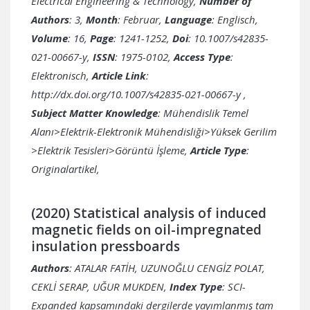
Electrical Engineering & Technology,
Number of
Authors
: 3,
Month
: Februar,
Language
: Englisch,
Volume
: 16,
Page
: 1241-1252,
Doi
: 10.1007/s42835-
021-00667-y,
ISSN
: 1975-0102,
Access Type
:
Elektronisch,
Article Link
:
http://dx.doi.org/10.1007/s42835-021-00667-y
,
Subject Matter Knowledge
: Mühendislik Temel
Alanı>Elektrik-Elektronik Mühendisliği>Yüksek Gerilim
>Elektrik Tesisleri>Görüntü İşleme,
Article Type
:
Originalartikel,
(2020) Statistical analysis of induced
magnetic fields on oil-impregnated
insulation pressboards
Authors
: ATALAR FATİH, UZUNOĞLU CENGİZ POLAT,
CEKLİ SERAP, UĞUR MUKDEN,
Index Type
: SCI-
Expanded kapsamındaki dergilerde yayımlanmış tam