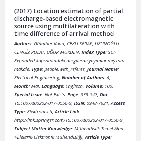
(2017) Location estimation of partial
discharge-based electromagnetic
source using multilateration with
time difference of arrival method
Authors
: Gülnihar Kaan, CEKLİ SERAP, UZUNOĞLU
CENGİZ POLAT, UĞUR MUKDEN,
Index Type
: SCI-
Expanded kapsamındaki dergilerde yayımlanmış tam
makale,
Type
: people.with_referee,
Journal Name
:
Electrical Engineering,
Number of Authors
: 4,
Month
: Mai,
Language
: Englisch,
Volume
: 100,
Special Issue
: Not Exists,
Page
: 839-847,
Doi
:
10.1007/s00202-017-0556-9,
ISSN
: 0948-7921,
Access
Type
: Elektronisch,
Article Link
:
http://link.springer.com/10.1007/s00202-017-0556-9
,
Subject Matter Knowledge
: Mühendislik Temel Alanı-
>Elektrik-Elektronik Mühendisliği,
Article Type
: