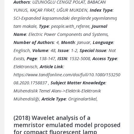
Authors
: UZUNOĞLU CENGİZ POLAT, BABACAN
YUNUS, KAÇAR FIRAT, UĞUR MUKDEN,
Index Type
:
SCI-Expanded kapsamındaki dergilerde yayımlanmış
tam makale,
Type
: people.with_referee,
Journal
Name
: Electric Power Components and Systems,
Number of Authors
: 4,
Month
: Januar,
Language
:
Englisch,
Volume
: 48,
Issue
: 1-2,
Special Issue
: Not
Exists,
Page
: 138-147,
ISSN
: 1532-5008,
Access Type
:
Elektronisch,
Article Link
:
https://www.tandfonline.com/doi/full/10.1080/153250
08.2020.1758837
,
Subject Matter Knowledge
:
Mühendislik Temel Alanı->Elektrik-Elektronik
Mühendisliği,
Article Type
: Originalartikel,
(2018) Wavelet analysis of a
memristor emulated model proposed
for compact fluorescent lamp