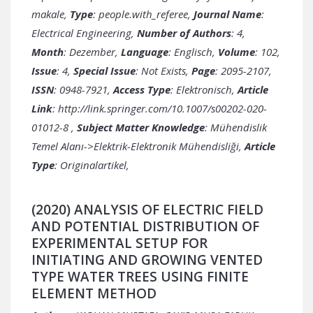
makale,
Type
: people.with_referee,
Journal Name
:
Electrical Engineering,
Number of Authors
: 4,
Month
: Dezember,
Language
: Englisch,
Volume
: 102,
Issue
: 4,
Special Issue
: Not Exists,
Page
: 2095-2107,
ISSN
: 0948-7921,
Access Type
: Elektronisch,
Article
Link
:
http://link.springer.com/10.1007/s00202-020-
01012-8
,
Subject Matter Knowledge
: Mühendislik
Temel Alanı->Elektrik-Elektronik Mühendisliği,
Article
Type
: Originalartikel,
(2020) ANALYSIS OF ELECTRIC FIELD
AND POTENTIAL DISTRIBUTION OF
EXPERIMENTAL SETUP FOR
INITIATING AND GROWING VENTED
TYPE WATER TREES USING FINITE
ELEMENT METHOD