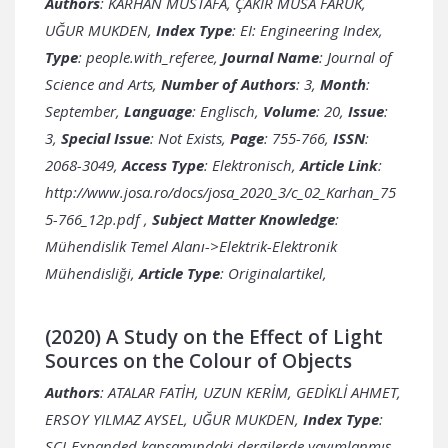
Authors
: KARHAN MUSTAFA, ÇAKIR MUSA FARUK,
UĞUR MUKDEN,
Index Type
: EI: Engineering Index,
Type
: people.with_referee,
Journal Name
: Journal of
Science and Arts,
Number of Authors
: 3,
Month
:
September,
Language
: Englisch,
Volume
: 20,
Issue
:
3,
Special Issue
: Not Exists,
Page
: 755-766,
ISSN
:
2068-3049,
Access Type
: Elektronisch,
Article Link
:
http://www.josa.ro/docs/josa_2020_3/c_02_Karhan_75
5-766_12p.pdf
,
Subject Matter Knowledge
:
Mühendislik Temel Alanı->Elektrik-Elektronik
Mühendisliği,
Article Type
: Originalartikel,
(2020) A Study on the Effect of Light
Sources on the Colour of Objects
Authors
: ATALAR FATİH, UZUN KERİM, GEDİKLİ AHMET,
ERSOY YILMAZ AYSEL, UĞUR MUKDEN,
Index Type
:
SCI-Expanded kapsamındaki dergilerde yayımlanmış