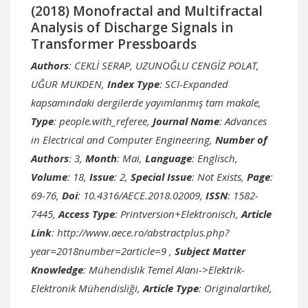
(2018) Monofractal and Multifractal
Analysis of Discharge Signals in
Transformer Pressboards
Authors
: CEKLİ SERAP, UZUNOĞLU CENGİZ POLAT,
UĞUR MUKDEN,
Index Type
: SCI-Expanded
kapsamındaki dergilerde yayımlanmış tam makale,
Type
: people.with_referee,
Journal Name
: Advances
in Electrical and Computer Engineering,
Number of
Authors
: 3,
Month
: Mai,
Language
: Englisch,
Volume
: 18,
Issue
: 2,
Special Issue
: Not Exists,
Page
:
69-76,
Doi
: 10.4316/AECE.2018.02009,
ISSN
: 1582-
7445,
Access Type
: Printversion+Elektronisch,
Article
Link
:
http://www.aece.ro/abstractplus.php?
year=2018number=2article=9
,
Subject Matter
Knowledge
: Mühendislik Temel Alanı->Elektrik-
Elektronik Mühendisliği,
Article Type
: Originalartikel,