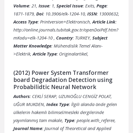
Volume
: 21,
Issue
: 1,
Special Issue
: Exits,
Page
:
1871-1879,
Doi
: 10.3906/elk-1204-10,
ISSN
: 13000632,
Access Type
: Printversion+Elektronisch,
Article Link
:
http://online.journals.tubitak.gov.tr/openDoiPdf.htm?
mKodu=elk-1204-10
,
Country
:
Subject
Matter Knowledge
: Mühendislik Temel Alanı-
>Elektrik,
Article Type
: Originalartikel,
(2012) Power System Transformer
board Degradation Detection using
Probabilidtic Neural Network
Authors
: CEKLİ SERAP, UZUNOĞLU CENGİZ POLAT,
UĞUR MUKDEN,
Index Type
: İlgili alanda önde gelen
ülkelerin hakemli bilimsel/mesleki dergilerinde
yayımlanmış tam makale,
Type
: people.with_referee,
Journal Name
: Journal of Theoretical and Applied