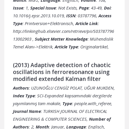
Issue
: 1,
Special Issue
: Not Exists,
Page
: 43-49,
Doi
:
10.1016/j.epsr.2013.10.019,
ISSN
: 03787796,
Access
Type
: Printversion+Elektronisch,
Article Link
:
http://linkinghub.elsevier.com/retrieve/pii/S03787796
13002903
,
Subject Matter Knowledge
: Mühendislik
Temel Alanı->Elektrik,
Article Type
: Originalartikel,
(2013) Adaptive detection of chaotic
oscillations in ferroresonance using
modified extended Kalman filter
Authors
: UZUNOĞLU CENGİZ POLAT, UĞUR MUKDEN,
Index Type
: SCI-Expanded kapsamındaki dergilerde
yayımlanmış tam makale,
Type
: people.with_referee,
Journal Name
: TURKISH JOURNAL OF ELECTRICAL
ENGINEERING & COMPUTER SCIENCES,
Number of
Authors
: 2,
Month
: Januar,
Language
: Englisch,