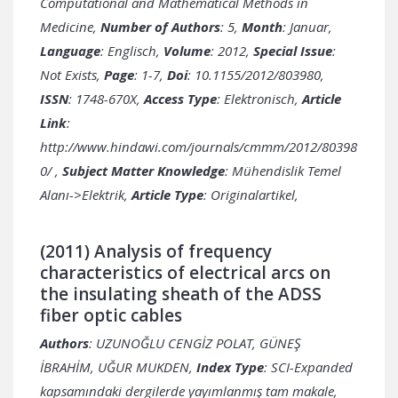
Computational and Mathematical Methods in
Medicine,
Number of Authors
: 5,
Month
: Januar,
Language
: Englisch,
Volume
: 2012,
Special Issue
:
Not Exists,
Page
: 1-7,
Doi
: 10.1155/2012/803980,
ISSN
: 1748-670X,
Access Type
: Elektronisch,
Article
Link
:
http://www.hindawi.com/journals/cmmm/2012/80398
0/
,
Subject Matter Knowledge
: Mühendislik Temel
Alanı->Elektrik,
Article Type
: Originalartikel,
(2011) Analysis of frequency
characteristics of electrical arcs on
the insulating sheath of the ADSS
fiber optic cables
Authors
: UZUNOĞLU CENGİZ POLAT, GÜNEŞ
İBRAHİM, UĞUR MUKDEN,
Index Type
: SCI-Expanded
kapsamındaki dergilerde yayımlanmış tam makale,