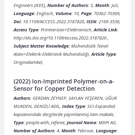
Engineers (IEEE),
Number of Authors
: 5,
Month
: Juli,
Language
: Englisch,
Volume
: 10,
Page
: 70362-70369,
Doi
: 10.1109/ACCESS.2022.3187820,
ISSN
: 2169-3536,
Access Type
: Printversion+Elektronisch,
Article Link
:
http://dx.doi.org/10.1109/access.2022.3187820
,
Subject Matter Knowledge
: Mühendislik Temel
Alanı>Elektrik-Elektronik Mühendisliği,
Article Type
:
Originalartikel,
(2022) Ion-Imprinted Polymer-on-a-
Sensor for Copper Detection
Authors
: GERDAN ZEYNEP, SAYLAN YEŞEREN, UĞUR
MUKDEN, DENİZLİ ADİL,
Index Type
: SCI-Expanded
kapsamındaki dergilerde yayımlanmış tam makale,
Type
: people.with_referee,
Journal Name
: MDPI AG,
Number of Authors
: 4,
Month
: Februar,
Language
: