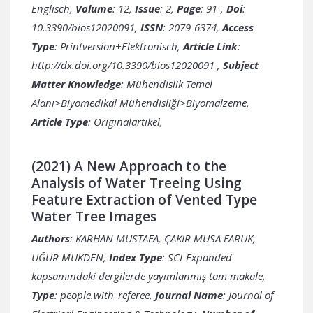
Englisch,
Volume
: 12,
Issue
: 2,
Page
: 91-,
Doi
:
10.3390/bios12020091,
ISSN
: 2079-6374,
Access
Type
: Printversion+Elektronisch,
Article Link
:
http://dx.doi.org/10.3390/bios12020091
,
Subject
Matter Knowledge
: Mühendislik Temel
Alanı>Biyomedikal Mühendisliği>Biyomalzeme,
Article Type
: Originalartikel,
(2021) A New Approach to the
Analysis of Water Treeing Using
Feature Extraction of Vented Type
Water Tree Images
Authors
: KARHAN MUSTAFA, ÇAKIR MUSA FARUK,
UĞUR MUKDEN,
Index Type
: SCI-Expanded
kapsamındaki dergilerde yayımlanmış tam makale,
Type
: people.with_referee,
Journal Name
: Journal of