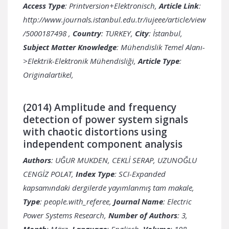
Access Type
: Printversion+Elektronisch,
Article Link
:
http://www.journals.istanbul.edu.tr/iujeee/article/view
/5000187498
,
Country
:
City
: İstanbul,
Subject Matter Knowledge
: Mühendislik Temel Alanı-
>Elektrik-Elektronik Mühendisliği,
Article Type
:
Originalartikel,
(2014) Amplitude and frequency
detection of power system signals
with chaotic distortions using
independent component analysis
Authors
: UĞUR MUKDEN, CEKLİ SERAP, UZUNOĞLU
CENGİZ POLAT,
Index Type
: SCI-Expanded
kapsamındaki dergilerde yayımlanmış tam makale,
Type
: people.with_referee,
Journal Name
: Electric
Power Systems Research,
Number of Authors
: 3,
Month
: März,
Language
: Englisch,
Volume
: 108,