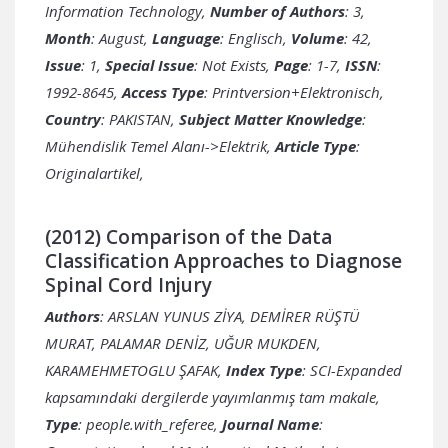
Information Technology,
Number of Authors
: 3,
Month
: August,
Language
: Englisch,
Volume
: 42,
Issue
: 1,
Special Issue
: Not Exists,
Page
: 1-7,
ISSN
:
1992-8645,
Access Type
: Printversion+Elektronisch,
Country
:
Subject Matter Knowledge
:
Mühendislik Temel Alanı->Elektrik,
Article Type
:
Originalartikel,
(2012) Comparison of the Data
Classification Approaches to Diagnose
Spinal Cord Injury
Authors
: ARSLAN YUNUS ZİYA, DEMİRER RÜŞTÜ
MURAT, PALAMAR DENİZ, UĞUR MUKDEN,
KARAMEHMETOGLU ŞAFAK,
Index Type
: SCI-Expanded
kapsamındaki dergilerde yayımlanmış tam makale,
Type
: people.with_referee,
Journal Name
: