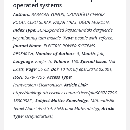
operated systems
Authors
: BABACAN YUNUS, UZUNOĞLU CENGİZ
POLAT, CEKLİ SERAP, KAÇAR FIRAT, UĞUR MUKDEN,
Index Type
: SCI-Expanded kapsamındaki dergilerde
yayımlanmış tam makale,
Type
: people.with_referee,
Journal Name
: ELECTRIC POWER SYSTEMS
RESEARCH,
Number of Authors
: 5,
Month
: Juli,
Language
: Englisch,
Volume
: 160,
Special Issue
: Not
Exists,
Page
: 56-62,
Doi
: 10.1016/j.epsr.2018.02.001,
ISSN
: 0378-7796,
Access Type
:
Printversion+Elektronisch,
Article Link
:
https://linkinghub.elsevier.com/retrieve/pii/S03787796
18300385
,
Subject Matter Knowledge
: Mühendislik
Temel Alanı->Elektrik-Elektronik Mühendisliği,
Article
Type
: Originalartikel,