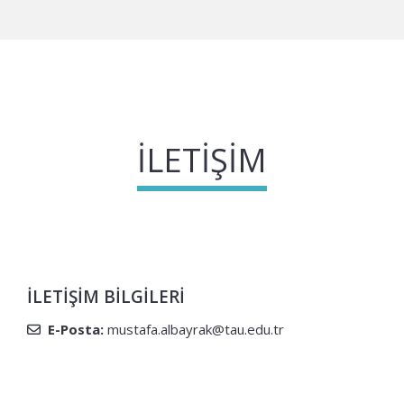
İLETIŞIM
İLETIŞIM BILGILERI
E-Posta:
mustafa.albayrak@tau.edu.tr