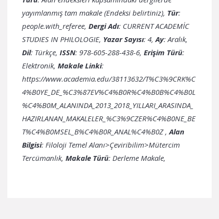
yayımlanmış tam makale (Endeksi belirtiniz),
Tür
:
people.with_referee,
Dergi Adı
: CURRENT ACADEMİC
STUDIES IN PHILOLOGIE,
Yazar Sayısı
: 4,
Ay
: Aralık,
Dil
: Türkçe,
ISSN
: 978-605-288-438-6,
Erişim Türü
:
Elektronik,
Makale Linki
:
https://www.academia.edu/38113632/T%C3%9CRK%C
4%B0YE_DE_%C3%87EV%C4%B0R%C4%B0B%C4%B0L
%C4%B0M_ALANINDA_2013_2018_YILLARI_ARASINDA_
HAZIRLANAN_MAKALELER_%C3%9CZER%C4%B0NE_BE
T%C4%B0MSEL_B%C4%B0R_ANAL%C4%B0Z
,
Alan
Bilgisi
: Filoloji Temel Alanı>Çeviribilim>Mütercim
Tercümanlık,
Makale Türü
: Derleme Makale,