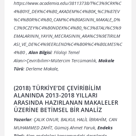
https://www.academia.edu/38113738/T%C3%9CRK%C
4%B0YE_DEK%C4%B0_AKADEM%C4%B0K_%C3%87EV
%C4%B0R%C4%B0_CAM%C4%B0ASININ_MAKALE_D%
C3%9CZEY%C4%B0NDEK%C4%B0_%C3%87ALI%C5%9
EMALARININ_YAYIN_MECRASININ_ARA%C5%9ETIRILM
ASI_VE_DE%C4%9EERLEND%C4%B0R%C4%B0LMES%C
4%B0
,
Alan Bilgisi
: Filoloji Temel
Alanı>Çeviribilim>Mütercim Tercümanlık,
Makale
Türü
: Derleme Makale,
(2018) TÜRKİYE’DE ÇEVİRİBİLİM
ALANINDA 2013-2018 YILLARI
ARASINDA HAZIRLANAN MAKALELER
ÜZERİNE BETİMSEL BİR ANALİZ
Yazarlar
: ÇALIK ONUR, BALKUL HALİL İBRAHİM, CAN
MUHAMMED ZAHİT, Gümüş Ahmet Faruk,
Endeks
Türü
: Alan endeksleri kapsamındaki dergilerde