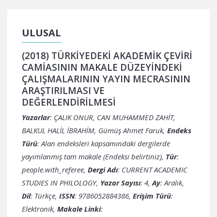
ULUSAL
(2018) TÜRKİYEDEKİ AKADEMİK ÇEVİRİ
CAMİASININ MAKALE DÜZEYİNDEKİ
ÇALIŞMALARININ YAYIN MECRASININ
ARAŞTIRILMASI VE
DEĞERLENDİRİLMESİ
Yazarlar
: ÇALIK ONUR, CAN MUHAMMED ZAHİT,
BALKUL HALİL İBRAHİM, Gümüş Ahmet Faruk,
Endeks
Türü
: Alan endeksleri kapsamındaki dergilerde
yayımlanmış tam makale (Endeksi belirtiniz),
Tür
:
people.with_referee,
Dergi Adı
: CURRENT ACADEMIC
STUDIES IN PHILOLOGY,
Yazar Sayısı
: 4,
Ay
: Aralık,
Dil
: Türkçe,
ISSN
: 9786052884386,
Erişim Türü
:
Elektronik,
Makale Linki
: