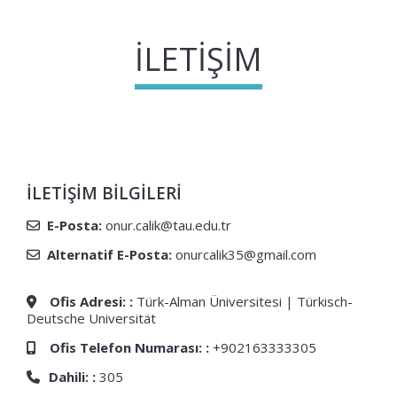
İLETIŞIM
İLETIŞIM BILGILERI
E-Posta:
onur.calik@tau.edu.tr
Alternatif E-Posta:
onurcalik35@gmail.com
Ofis Adresi: :
Türk-Alman Üniversitesi | Türkisch-
Deutsche Universität
Ofis Telefon Numarası: :
+902163333305
Dahili: :
305