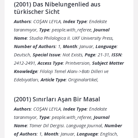
(2001) Das Nibelungenlied aus
türkischer Sicht
Authors
: COŞAN LEYLA,
Index Type
: Endekste
taranmıyor,
Type
: people.with_referee,
Journal
Name
: Studia Philologica II. UKF University Press,
Number of Authors
: 1,
Month
: Januar,
Language
:
Deutsch,
Special Issue
: Not Exists,
Page
: 21-31,
ISSN
:
2412-2491,
Access Type
: Printversion,
Subject Matter
Knowledge
: Filoloji Temel Alanı->Batı Dilleri ve
Edebiyatları,
Article Type
: Originalartikel,
(2001) Sınırları Aşan Bir Masal
Authors
: COŞAN LEYLA,
Index Type
: Endekste
taranmıyor,
Type
: people.with_referee,
Journal
Name
: Tömer Dil Dergisi. Language Journal,
Number
of Authors
: 1,
Month
: Januar,
Language
: Englisch,