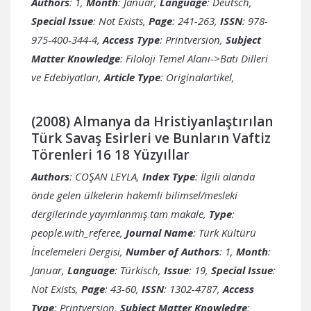
Authors
: 1,
Month
: Januar,
Language
: Deutsch,
Special Issue
: Not Exists,
Page
: 241-263,
ISSN
: 978-
975-400-344-4,
Access Type
: Printversion,
Subject
Matter Knowledge
: Filoloji Temel Alanı->Batı Dilleri
ve Edebiyatları,
Article Type
: Originalartikel,
(2008) Almanya da Hristiyanlaştırılan
Türk Savaş Esirleri ve Bunların Vaftiz
Törenleri 16 18 Yüzyıllar
Authors
: COŞAN LEYLA,
Index Type
: İlgili alanda
önde gelen ülkelerin hakemli bilimsel/mesleki
dergilerinde yayımlanmış tam makale,
Type
:
people.with_referee,
Journal Name
: Türk Kültürü
İncelemeleri Dergisi,
Number of Authors
: 1,
Month
:
Januar,
Language
: Türkisch,
Issue
: 19,
Special Issue
:
Not Exists,
Page
: 43-60,
ISSN
: 1302-4787,
Access
Type
: Printversion,
Subject Matter Knowledge
: