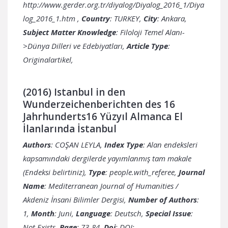
http://www.gerder.org.tr/diyalog/Diyalog_2016_1/Diya
log_2016_1.htm
,
Country
:
City
: Ankara,
Subject Matter Knowledge
: Filoloji Temel Alanı-
>Dünya Dilleri ve Edebiyatları,
Article Type
:
Originalartikel,
(2016) Istanbul in den
Wunderzeichenberichten des 16
Jahrhunderts16 Yüzyıl Almanca El
İlanlarında İstanbul
Authors
: COŞAN LEYLA,
Index Type
: Alan endeksleri
kapsamındaki dergilerde yayımlanmış tam makale
(Endeksi belirtiniz),
Type
: people.with_referee,
Journal
Name
: Mediterranean Journal of Humanities /
Akdeniz İnsani Bilimler Dergisi,
Number of Authors
:
1,
Month
: Juni,
Language
: Deutsch,
Special Issue
:
Not Exists,
Page
: 73-84,
Doi
: DOI: