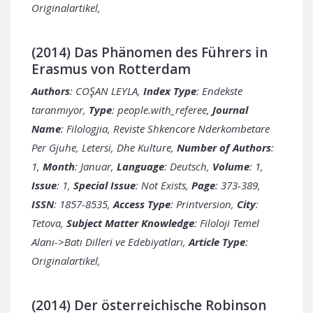
Originalartikel,
(2014) Das Phänomen des Führers in
Erasmus von Rotterdam
Authors
: COŞAN LEYLA,
Index Type
: Endekste
taranmıyor,
Type
: people.with_referee,
Journal
Name
: Filologjia, Reviste Shkencore Nderkombetare
Per Gjuhe, Letersi, Dhe Kulture,
Number of Authors
:
1,
Month
: Januar,
Language
: Deutsch,
Volume
: 1,
Issue
: 1,
Special Issue
: Not Exists,
Page
: 373-389,
ISSN
: 1857-8535,
Access Type
: Printversion,
City
:
Tetova,
Subject Matter Knowledge
: Filoloji Temel
Alanı->Batı Dilleri ve Edebiyatları,
Article Type
:
Originalartikel,
(2014) Der österreichische Robinson