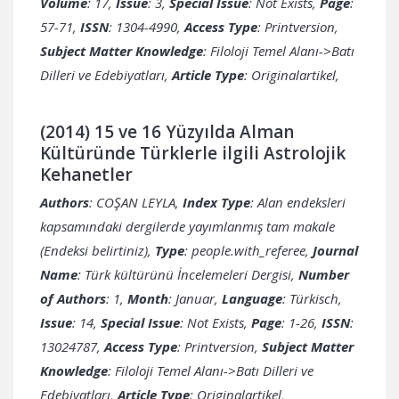
Volume
: 17,
Issue
: 3,
Special Issue
: Not Exists,
Page
:
57-71,
ISSN
: 1304-4990,
Access Type
: Printversion,
Subject Matter Knowledge
: Filoloji Temel Alanı->Batı
Dilleri ve Edebiyatları,
Article Type
: Originalartikel,
(2014) 15 ve 16 Yüzyılda Alman
Kültüründe Türklerle ilgili Astrolojik
Kehanetler
Authors
: COŞAN LEYLA,
Index Type
: Alan endeksleri
kapsamındaki dergilerde yayımlanmış tam makale
(Endeksi belirtiniz),
Type
: people.with_referee,
Journal
Name
: Türk kültürünü İncelemeleri Dergisi,
Number
of Authors
: 1,
Month
: Januar,
Language
: Türkisch,
Issue
: 14,
Special Issue
: Not Exists,
Page
: 1-26,
ISSN
:
13024787,
Access Type
: Printversion,
Subject Matter
Knowledge
: Filoloji Temel Alanı->Batı Dilleri ve
Edebiyatları,
Article Type
: Originalartikel,