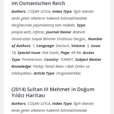
im Osmanischen Reich
Authors
: COŞAN LEYLA,
Index Type
: İlgili alanda
önde gelen ülkelerin hakemli bilimsel/mesleki
dergilerinde yayımlanmış tam makale,
Type
:
people.with_referee,
Journal Name
: Atatürk
Üniversitesi Sosyal Bilimler Enstitüsü Dergisi.,
Number
of Authors
: 1,
Language
: Deutsch,
Volume
: 3,
Issue
:
18,
Special Issue
: Not Exists,
Page
: 69-84,
Access
Type
: Printversion,
Country
:
Subject Matter
Knowledge
: Filoloji Temel Alanı->Batı Dilleri ve
Edebiyatları,
Article Type
: Originalartikel,
(2014) Sultan III Mehmet in Doğum
Yıldız Haritası
Authors
: COŞAN LEYLA,
Index Type
: İlgili alanda
önde gelen ülkelerin hakemli bilimsel/mesleki