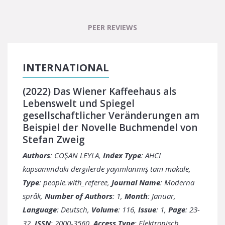
PEER REVIEWS
INTERNATIONAL
(2022) Das Wiener Kaffeehaus als
Lebenswelt und Spiegel
gesellschaftlicher Veränderungen am
Beispiel der Novelle Buchmendel von
Stefan Zweig
Authors
: COŞAN LEYLA,
Index Type
: AHCI
kapsamındaki dergilerde yayımlanmış tam makale,
Type
: people.with_referee,
Journal Name
: Moderna
språk,
Number of Authors
: 1,
Month
: Januar,
Language
: Deutsch,
Volume
: 116,
Issue
: 1,
Page
: 23-
32,
ISSN
: 2000-3560,
Access Type
: Elektronisch,