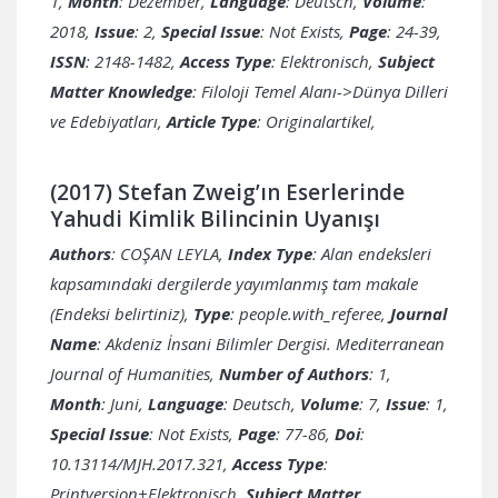
1,
Month
: Dezember,
Language
: Deutsch,
Volume
:
2018,
Issue
: 2,
Special Issue
: Not Exists,
Page
: 24-39,
ISSN
: 2148-1482,
Access Type
: Elektronisch,
Subject
Matter Knowledge
: Filoloji Temel Alanı->Dünya Dilleri
ve Edebiyatları,
Article Type
: Originalartikel,
(2017) Stefan Zweig’ın Eserlerinde
Yahudi Kimlik Bilincinin Uyanışı
Authors
: COŞAN LEYLA,
Index Type
: Alan endeksleri
kapsamındaki dergilerde yayımlanmış tam makale
(Endeksi belirtiniz),
Type
: people.with_referee,
Journal
Name
: Akdeniz İnsani Bilimler Dergisi. Mediterranean
Journal of Humanities,
Number of Authors
: 1,
Month
: Juni,
Language
: Deutsch,
Volume
: 7,
Issue
: 1,
Special Issue
: Not Exists,
Page
: 77-86,
Doi
:
10.13114/MJH.2017.321,
Access Type
:
Printversion+Elektronisch,
Subject Matter