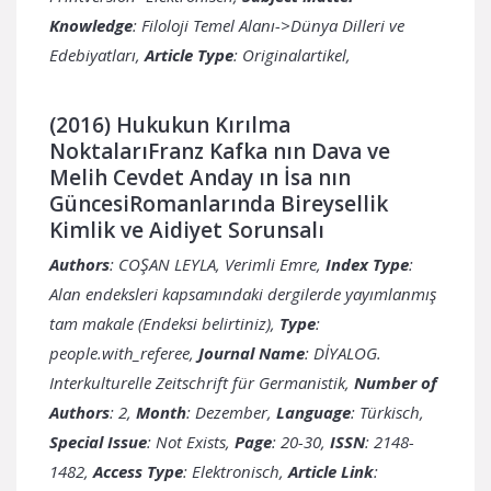
Knowledge
: Filoloji Temel Alanı->Dünya Dilleri ve
Edebiyatları,
Article Type
: Originalartikel,
(2016) Hukukun Kırılma
NoktalarıFranz Kafka nın Dava ve
Melih Cevdet Anday ın İsa nın
GüncesiRomanlarında Bireysellik
Kimlik ve Aidiyet Sorunsalı
Authors
: COŞAN LEYLA, Verimli Emre,
Index Type
:
Alan endeksleri kapsamındaki dergilerde yayımlanmış
tam makale (Endeksi belirtiniz),
Type
:
people.with_referee,
Journal Name
: DİYALOG.
Interkulturelle Zeitschrift für Germanistik,
Number of
Authors
: 2,
Month
: Dezember,
Language
: Türkisch,
Special Issue
: Not Exists,
Page
: 20-30,
ISSN
: 2148-
1482,
Access Type
: Elektronisch,
Article Link
: