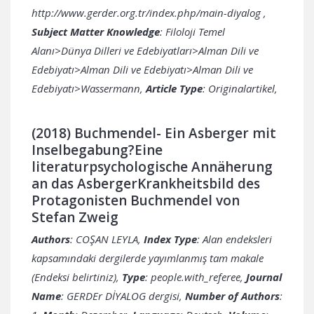
http://www.gerder.org.tr/index.php/main-diyalog
,
Subject Matter Knowledge
: Filoloji Temel
Alanı>Dünya Dilleri ve Edebiyatları>Alman Dili ve
Edebiyatı>Alman Dili ve Edebiyatı>Alman Dili ve
Edebiyatı>Wassermann,
Article Type
: Originalartikel,
(2018) Buchmendel- Ein Asberger mit
Inselbegabung?Eine
literaturpsychologische Annäherung
an das AsbergerKrankheitsbild des
Protagonisten Buchmendel von
Stefan Zweig
Authors
: COŞAN LEYLA,
Index Type
: Alan endeksleri
kapsamındaki dergilerde yayımlanmış tam makale
(Endeksi belirtiniz),
Type
: people.with_referee,
Journal
Name
: GERDEr DİYALOG dergisi,
Number of Authors
: