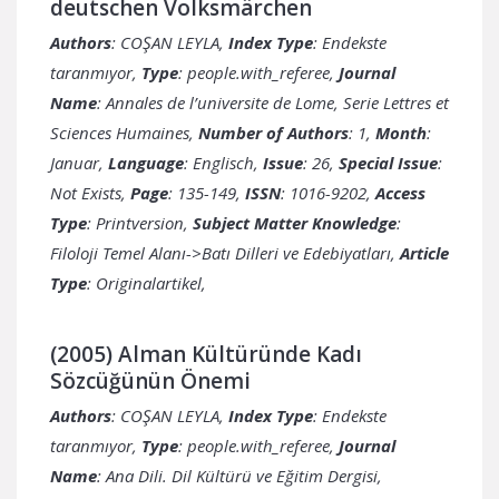
deutschen Volksmärchen
Authors
: COŞAN LEYLA,
Index Type
: Endekste
taranmıyor,
Type
: people.with_referee,
Journal
Name
: Annales de l’universite de Lome, Serie Lettres et
Sciences Humaines,
Number of Authors
: 1,
Month
:
Januar,
Language
: Englisch,
Issue
: 26,
Special Issue
:
Not Exists,
Page
: 135-149,
ISSN
: 1016-9202,
Access
Type
: Printversion,
Subject Matter Knowledge
:
Filoloji Temel Alanı->Batı Dilleri ve Edebiyatları,
Article
Type
: Originalartikel,
(2005) Alman Kültüründe Kadı
Sözcüğünün Önemi
Authors
: COŞAN LEYLA,
Index Type
: Endekste
taranmıyor,
Type
: people.with_referee,
Journal
Name
: Ana Dili. Dil Kültürü ve Eğitim Dergisi,