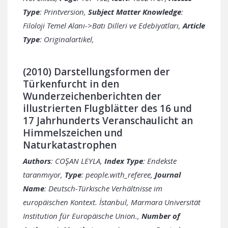
Type
: Printversion,
Subject Matter Knowledge
:
Filoloji Temel Alanı->Batı Dilleri ve Edebiyatları,
Article
Type
: Originalartikel,
(2010) Darstellungsformen der
Türkenfurcht in den
Wunderzeichenberichten der
illustrierten Flugblätter des 16 und
17 Jahrhunderts Veranschaulicht an
Himmelszeichen und
Naturkatastrophen
Authors
: COŞAN LEYLA,
Index Type
: Endekste
taranmıyor,
Type
: people.with_referee,
Journal
Name
: Deutsch-Türkische Verhältnisse im
europäischen Kontext. İstanbul, Marmara Universität
Institution für Europäische Union.,
Number of