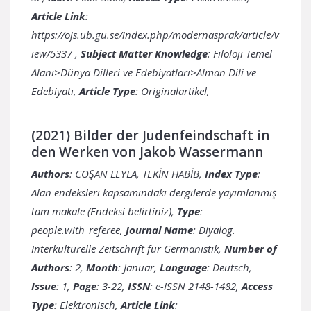
Article Link
:
https://ojs.ub.gu.se/index.php/modernasprak/article/v
iew/5337
,
Subject Matter Knowledge
: Filoloji Temel
Alanı>Dünya Dilleri ve Edebiyatları>Alman Dili ve
Edebiyatı,
Article Type
: Originalartikel,
(2021) Bilder der Judenfeindschaft in
den Werken von Jakob Wassermann
Authors
: COŞAN LEYLA, TEKİN HABİB,
Index Type
:
Alan endeksleri kapsamındaki dergilerde yayımlanmış
tam makale (Endeksi belirtiniz),
Type
:
people.with_referee,
Journal Name
: Diyalog.
Interkulturelle Zeitschrift für Germanistik,
Number of
Authors
: 2,
Month
: Januar,
Language
: Deutsch,
Issue
: 1,
Page
: 3-22,
ISSN
: e-ISSN 2148-1482,
Access
Type
: Elektronisch,
Article Link
: