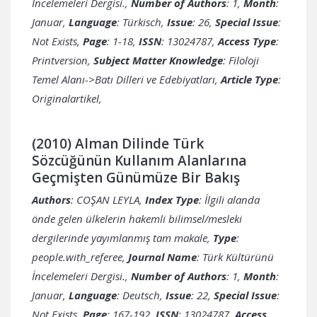
İncelemeleri Dergisi.,
Number of Authors
: 1,
Month
:
Januar,
Language
: Türkisch,
Issue
: 26,
Special Issue
:
Not Exists,
Page
: 1-18,
ISSN
: 13024787,
Access Type
:
Printversion,
Subject Matter Knowledge
: Filoloji
Temel Alanı->Batı Dilleri ve Edebiyatları,
Article Type
:
Originalartikel,
(2010) Alman Dilinde Türk
Sözcüğünün Kullanım Alanlarına
Geçmişten Günümüze Bir Bakış
Authors
: COŞAN LEYLA,
Index Type
: İlgili alanda
önde gelen ülkelerin hakemli bilimsel/mesleki
dergilerinde yayımlanmış tam makale,
Type
:
people.with_referee,
Journal Name
: Türk Kültürünü
İncelemeleri Dergisi.,
Number of Authors
: 1,
Month
:
Januar,
Language
: Deutsch,
Issue
: 22,
Special Issue
:
Not Exists,
Page
: 167-192,
ISSN
: 13024787,
Access