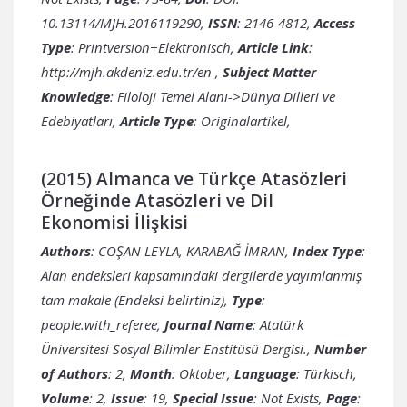
10.13114/MJH.2016119290,
ISSN
: 2146-4812,
Access
Type
: Printversion+Elektronisch,
Article Link
:
http://mjh.akdeniz.edu.tr/en
,
Subject Matter
Knowledge
: Filoloji Temel Alanı->Dünya Dilleri ve
Edebiyatları,
Article Type
: Originalartikel,
(2015) Almanca ve Türkçe Atasözleri
Örneğinde Atasözleri ve Dil
Ekonomisi İlişkisi
Authors
: COŞAN LEYLA, KARABAĞ İMRAN,
Index Type
:
Alan endeksleri kapsamındaki dergilerde yayımlanmış
tam makale (Endeksi belirtiniz),
Type
:
people.with_referee,
Journal Name
: Atatürk
Üniversitesi Sosyal Bilimler Enstitüsü Dergisi.,
Number
of Authors
: 2,
Month
: Oktober,
Language
: Türkisch,
Volume
: 2,
Issue
: 19,
Special Issue
: Not Exists,
Page
: