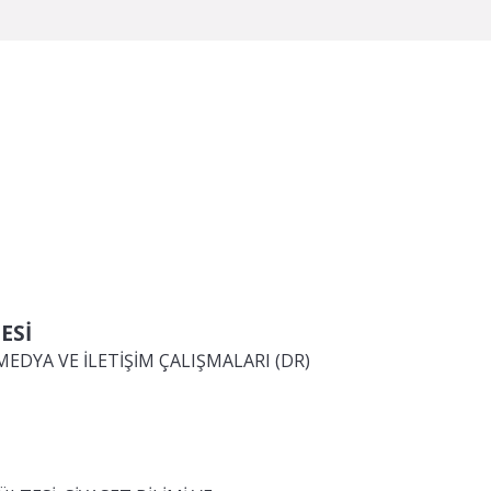
ESİ
EDYA VE İLETİŞİM ÇALIŞMALARI (DR)