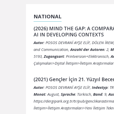
NATIONAL
(2026) MIND THE GAP: A COMPAR
AI IN DEVELOPING CONTEXTS
Autor
: POSOS DEVRANİ AYŞE ELİF, DÖLEN İREM
and Communication,
Anzahl der Autoren
: 2,
M
5193,
Zugangsart
: Printversion+Elektronisch,
A
Çalışmaları>Dijital İletişim>İletişim Araştırmala
(2021) Gençler İçin 21. Yüzyıl Bece
Autor
: POSOS DEVRANİ AYŞE ELİF,
Indextyp
: T
Monat
: August,
Sprache
: Türkisch,
Band
: 9,
Au
https://dergipark.org.tr/tr/pub/genclikarastirm
İletişim>İletişim Araştırmaları>Yeni İletişim Tekn