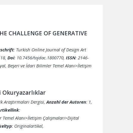
 THE CHALLENGE OF GENERATIVE
schrift
: Turkish Online Journal of Design Art
518,
Doi
: 10.7456/tojdac.1800770,
ISSN
: 2146-
yal, Beşeri ve İdari Bilimler Temel Alanı>İletişim
ni Okuryazarlıklar
ik Araştırmaları Dergisi,
Anzahl der Autoren
: 1,
rtikellink
:
er Temel Alanı>İletişim Çalışmaları>Dijital
keltyp
: Originalartikel,