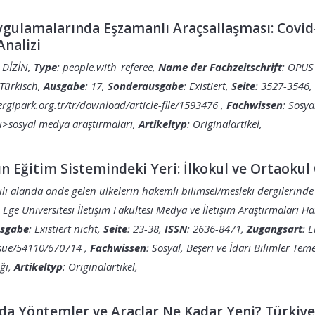
 Uygulamalarında Eşzamanlı Araçsallaşması: Covi
Analizi
R DİZİN,
Type
: people.with_referee,
Name der Fachzeitschrift
: OPUS 
 Türkisch,
Ausgabe
: 17,
Sonderausgabe
: Existiert,
Seite
: 3527-3546,
ergipark.org.tr/tr/download/article-file/1593476
,
Fachwissen
: Sosya
arı>sosyal medya araştırmaları,
Artikeltyp
: Originalartikel,
ın Eğitim Sistemindeki Yeri: İlkokul ve Ortaoku
lgili alanda önde gelen ülkelerin hakemli bilimsel/mesleki dergileri
: Ege Üniversitesi İletişim Fakültesi Medya ve İletişim Araştırmaları H
sgabe
: Existiert nicht,
Seite
: 23-38,
ISSN
: 2636-8471,
Zugangsart
: 
issue/54110/670714
,
Fachwissen
: Sosyal, Beşeri ve İdari Bilimler Tem
ığı,
Artikeltyp
: Originalartikel,
da Yöntemler ve Araçlar Ne Kadar Yeni? Türkiye'