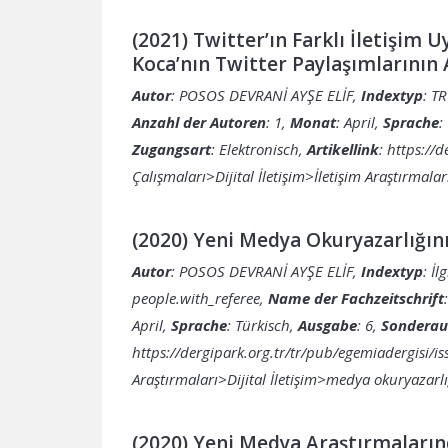
(2021) Twitter’ın Farklı İletişim
Koca’nın Twitter Paylaşımlarının 
Autor
: POSOS DEVRANİ AYŞE ELİF,
Indextyp
: T
Anzahl der Autoren
: 1,
Monat
: April,
Sprache
:
Zugangsart
: Elektronisch,
Artikellink
:
https://d
Çalışmaları>Dijital İletişim>İletişim Araştırmal
(2020) Yeni Medya Okuryazarlığın
Autor
: POSOS DEVRANİ AYŞE ELİF,
Indextyp
: İ
people.with_referee,
Name der Fachzeitschrift
April,
Sprache
: Türkisch,
Ausgabe
: 6,
Sonderau
https://dergipark.org.tr/tr/pub/egemiadergisi/
Araştırmaları>Dijital İletişim>medya okuryazarl
(2020) Yeni Medya Araştırmaların