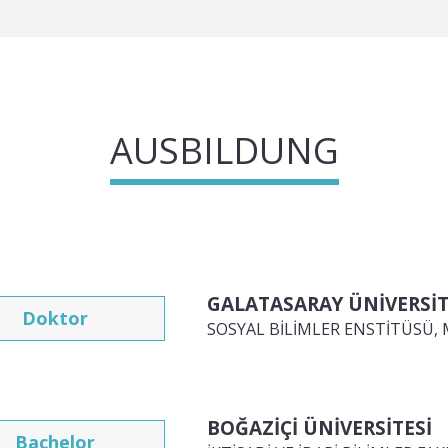
AUSBILDUNG
GALATASARAY ÜNİVERSİT
Doktor
SOSYAL BİLİMLER ENSTİTÜSÜ, M
BOĞAZİÇİ ÜNİVERSİTESİ
Bachelor