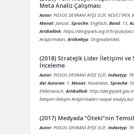
Meta Analiz Çalışması
Autor
: POSOS DEVRANİ AYŞE ELİF, KESİCİ İPEK,
Monat
: Januar,
Sprache
: Englisch,
Band
: 13,
A
Artikellink
:
https://dergipark.org.tr/tr/pub/jos
Araştırmaları,
Artikeltyp
: Originalartikel,
(2018) Stratejik Lider İletişimi v
İnceleme
Autor
: POSOS DEVRANİ AYŞE ELİF,
Indextyp
: T
der Autoren
: 1,
Monat
: November,
Sprache
: T
Elektronisch,
Artikellink
:
http://dergipark.gov.
İletişim>İletişim Araştırmaları>sosyal medya,kurum
(2017) Medyada “Öteki”nin Temsil
Autor
: POSOS DEVRANİ AYŞE ELİF,
Indextyp
: T