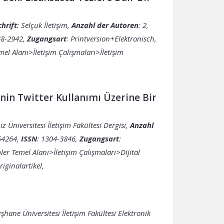
hrift
: Selçuk İletişim,
Anzahl der Autoren
: 2,
48-2942,
Zugangsart
: Printversion+Elektronisch,
emel Alanı>İletişim Çalışmaları>İletişim
inin Twitter Kullanımı Üzerine Bir
iz Üniversitesi İletişim Fakültesi Dergisi,
Anzahl
454264,
ISSN
: 1304-3846,
Zugangsart
:
imler Temel Alanı>İletişim Çalışmaları>Dijital
riginalartikel,
hane Üniversitesi İletişim Fakültesi Elektronik