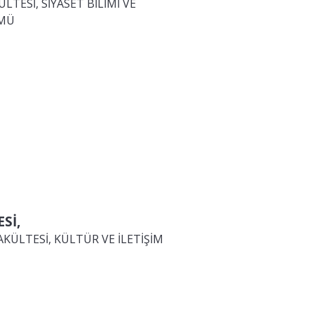
ÜLTESİ, SİYASET BİLİMİ VE
ÜMÜ
Sİ,
AKÜLTESİ, KÜLTÜR VE İLETİŞİM