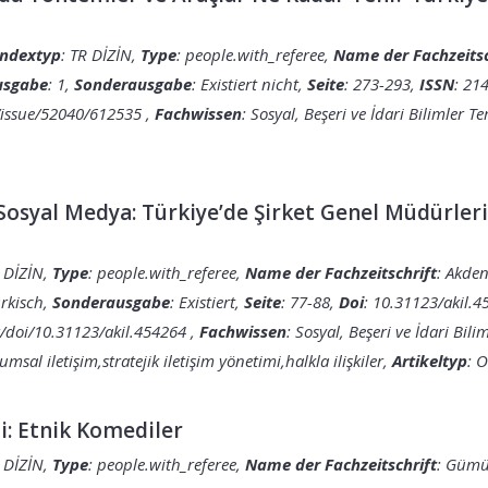
Indextyp
: TR DİZİN,
Type
: people.with_referee,
Name der Fachzeitsc
usgabe
: 1,
Sonderausgabe
: Existiert nicht,
Seite
: 273-293,
ISSN
: 21
c/issue/52040/612535
,
Fachwissen
: Sosyal, Beşeri ve İdari Bilimler T
e Sosyal Medya: Türkiye’de Şirket Genel Müdürler
R DİZİN,
Type
: people.with_referee,
Name der Fachzeitschrift
: Akden
ürkisch,
Sonderausgabe
: Existiert,
Seite
: 77-88,
Doi
: 10.31123/akil.
tr/doi/10.31123/akil.454264
,
Fachwissen
: Sosyal, Beşeri ve İdari Bil
sal iletişim,stratejik iletişim yönetimi,halkla ilişkiler,
Artikeltyp
: O
i: Etnik Komediler
R DİZİN,
Type
: people.with_referee,
Name der Fachzeitschrift
: Gümüş