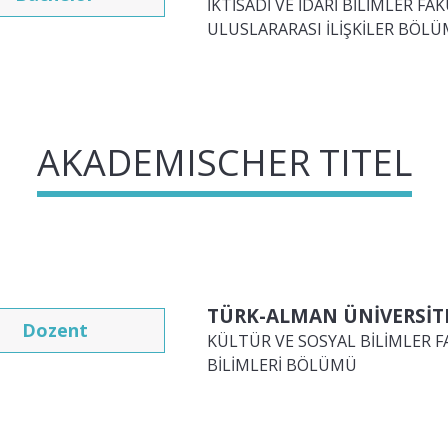
İKTİSADİ VE İDARİ BİLİMLER FAK
ULUSLARARASI İLİŞKİLER BÖL
AKADEMISCHER TITEL
TÜRK-ALMAN ÜNİVERSİTE
Dozent
KÜLTÜR VE SOSYAL BİLİMLER F
BİLİMLERİ BÖLÜMÜ