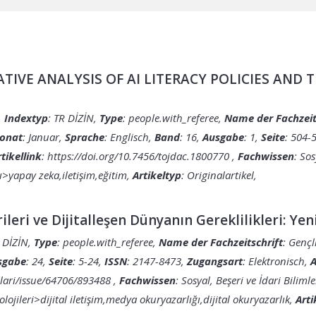
ATIVE ANALYSIS OF AI LITERACY POLICIES AND
,
Indextyp
: TR DİZİN,
Type
: people.with_referee,
Name der Fachzeit
onat
: Januar,
Sprache
: Englisch,
Band
: 16,
Ausgabe
: 1,
Seite
: 504-
rtikellink
:
https://doi.org/10.7456/tojdac.1800770
,
Fachwissen
: Sos
rı>yapay zeka,iletişim,eğitim,
Artikeltyp
: Originalartikel,
rileri ve Dijitalleşen Dünyanın Gereklilikleri: Ye
R DİZİN,
Type
: people.with_referee,
Name der Fachzeitschrift
: Gençl
sgabe
: 24,
Seite
: 5-24,
ISSN
: 2147-8473,
Zugangsart
: Elektronisch,
A
alari/issue/64706/893488
,
Fachwissen
: Sosyal, Beşeri ve İdari Biliml
olojileri>dijital iletişim,medya okuryazarlığı,dijital okuryazarlık,
Arti