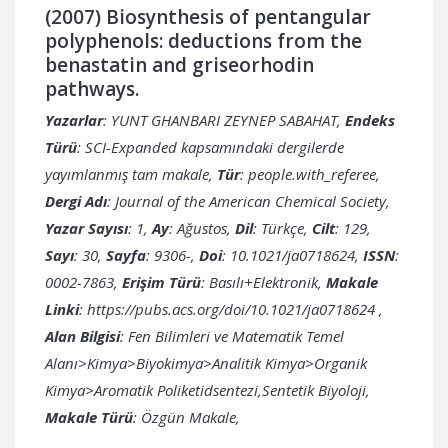
(2007) Biosynthesis of pentangular
polyphenols: deductions from the
benastatin and griseorhodin
pathways.
Yazarlar
: YUNT GHANBARI ZEYNEP SABAHAT,
Endeks
Türü
: SCI-Expanded kapsamındaki dergilerde
yayımlanmış tam makale,
Tür
: people.with_referee,
Dergi Adı
: Journal of the American Chemical Society,
Yazar Sayısı
: 1,
Ay
: Ağustos,
Dil
: Türkçe,
Cilt
: 129,
Sayı
: 30,
Sayfa
: 9306-,
Doi
: 10.1021/ja0718624,
ISSN
:
0002-7863,
Erişim Türü
: Basılı+Elektronik,
Makale
Linki
:
https://pubs.acs.org/doi/10.1021/ja0718624
,
Alan Bilgisi
: Fen Bilimleri ve Matematik Temel
Alanı>Kimya>Biyokimya>Analitik Kimya>Organik
Kimya>Aromatik Poliketidsentezi,Sentetik Biyoloji,
Makale Türü
: Özgün Makale,