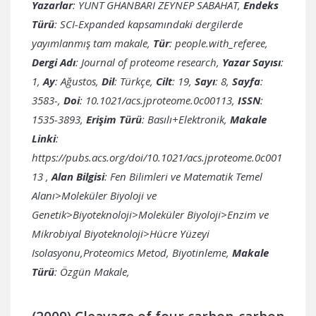
Yazarlar
: YUNT GHANBARI ZEYNEP SABAHAT,
Endeks
Türü
: SCI-Expanded kapsamındaki dergilerde
yayımlanmış tam makale,
Tür
: people.with_referee,
Dergi Adı
: Journal of proteome research,
Yazar Sayısı
:
1,
Ay
: Ağustos,
Dil
: Türkçe,
Cilt
: 19,
Sayı
: 8,
Sayfa
:
3583-,
Doi
: 10.1021/acs.jproteome.0c00113,
ISSN
:
1535-3893,
Erişim Türü
: Basılı+Elektronik,
Makale
Linki
:
https://pubs.acs.org/doi/10.1021/acs.jproteome.0c001
13
,
Alan Bilgisi
: Fen Bilimleri ve Matematik Temel
Alanı>Moleküler Biyoloji ve
Genetik>Biyoteknoloji>Moleküler Biyoloji>Enzim ve
Mikrobiyal Biyoteknoloji>Hücre Yüzeyi
Isolasyonu,Proteomics Metod, Biyotinleme,
Makale
Türü
: Özgün Makale,