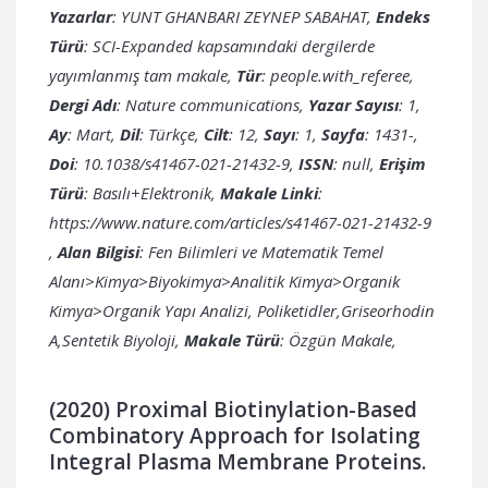
Yazarlar
: YUNT GHANBARI ZEYNEP SABAHAT,
Endeks
Türü
: SCI-Expanded kapsamındaki dergilerde
yayımlanmış tam makale,
Tür
: people.with_referee,
Dergi Adı
: Nature communications,
Yazar Sayısı
: 1,
Ay
: Mart,
Dil
: Türkçe,
Cilt
: 12,
Sayı
: 1,
Sayfa
: 1431-,
Doi
: 10.1038/s41467-021-21432-9,
ISSN
: null,
Erişim
Türü
: Basılı+Elektronik,
Makale Linki
:
https://www.nature.com/articles/s41467-021-21432-9
,
Alan Bilgisi
: Fen Bilimleri ve Matematik Temel
Alanı>Kimya>Biyokimya>Analitik Kimya>Organik
Kimya>Organik Yapı Analizi, Poliketidler,Griseorhodin
A,Sentetik Biyoloji,
Makale Türü
: Özgün Makale,
(2020) Proximal Biotinylation-Based
Combinatory Approach for Isolating
Integral Plasma Membrane Proteins.