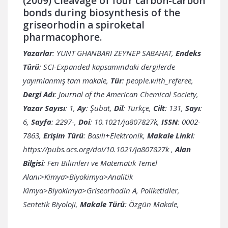
(2009) Cleavage of four carbon-carbon
bonds during biosynthesis of the
griseorhodin a spiroketal
pharmacophore.
Yazarlar
: YUNT GHANBARI ZEYNEP SABAHAT,
Endeks
Türü
: SCI-Expanded kapsamındaki dergilerde
yayımlanmış tam makale,
Tür
: people.with_referee,
Dergi Adı
: Journal of the American Chemical Society,
Yazar Sayısı
: 1,
Ay
: Şubat,
Dil
: Türkçe,
Cilt
: 131,
Sayı
:
6,
Sayfa
: 2297-,
Doi
: 10.1021/ja807827k,
ISSN
: 0002-
7863,
Erişim Türü
: Basılı+Elektronik,
Makale Linki
:
https://pubs.acs.org/doi/10.1021/ja807827k
,
Alan
Bilgisi
: Fen Bilimleri ve Matematik Temel
Alanı>Kimya>Biyokimya>Analitik
Kimya>Biyokimya>Griseorhodin A, Poliketidler,
Sentetik Biyoloji,
Makale Türü
: Özgün Makale,