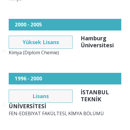
yayımlanmış olup, doğal ürün kimyası ve ileri
proteomik alanlarında disiplinler arası bir
yaklaşım sunmaktadır.
2000 - 2005
Hamburg
Yüksek Lisans
Üniversitesi
Kimya (Diplom Chemie)
1996 - 2000
İSTANBUL
Lisans
TEKNİK
ÜNİVERSİTESİ
FEN-EDEBİYAT FAKÜLTESİ, KİMYA BÖLÜMÜ