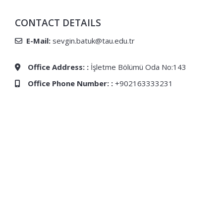
CONTACT DETAILS
E-Mail:
sevgin.batuk@tau.edu.tr
Office Address: :
İşletme Bölümü Oda No:143
Office Phone Number: :
+902163333231