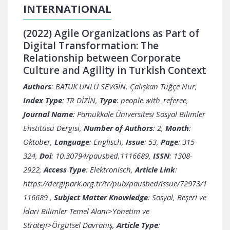
INTERNATIONAL
(2022) Agile Organizations as Part of
Digital Transformation: The
Relationship between Corporate
Culture and Agility in Turkish Context
Authors
: BATUK ÜNLÜ SEVGİN, Çalışkan Tuğçe Nur,
Index Type
: TR DİZİN,
Type
: people.with_referee,
Journal Name
: Pamukkale Üniversitesi Sosyal Bilimler
Enstitüsü Dergisi,
Number of Authors
: 2,
Month
:
Oktober,
Language
: Englisch,
Issue
: 53,
Page
: 315-
324,
Doi
: 10.30794/pausbed.1116689,
ISSN
: 1308-
2922,
Access Type
: Elektronisch,
Article Link
:
https://dergipark.org.tr/tr/pub/pausbed/issue/72973/1
116689
,
Subject Matter Knowledge
: Sosyal, Beşeri ve
İdari Bilimler Temel Alanı>Yönetim ve
Strateji>Örgütsel Davranış,
Article Type
: