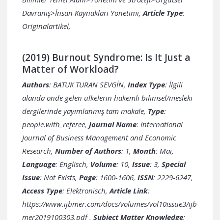
Davranış>İnsan Kaynakları Yönetimi,
Article Type
:
Originalartikel,
(2019) Burnout Syndrome: Is It Just a
Matter of Workload?
Authors
: BATUK TURAN SEVGİN,
Index Type
: İlgili
alanda önde gelen ülkelerin hakemli bilimsel/mesleki
dergilerinde yayımlanmış tam makale,
Type
:
people.with_referee,
Journal Name
: International
Journal of Business Management and Economic
Research,
Number of Authors
: 1,
Month
: Mai,
Language
: Englisch,
Volume
: 10,
Issue
: 3,
Special
Issue
: Not Exists,
Page
: 1600-1606,
ISSN
: 2229-6247,
Access Type
: Elektronisch,
Article Link
:
https://www.ijbmer.com/docs/volumes/vol10issue3/ijb
mer2019100303.pdf
,
Subject Matter Knowledge
: