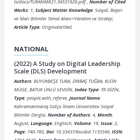
ts/docs/TURANMR21.34531926.pdf
,
Number of Cited
Works
: 1,
Subject Matter Knowledge
: Sosyal, Beşeri
ve İdari Bilimler Temel Alanı>Yönetim ve Strateji,
Article Type
: Originalartikel,
NATIONAL
(2022) A Study on Digital Leadership
Scale (DLS) Development
Authors
: BÜYÜKBEŞE TUBA, DİKBAŞ TUĞBA, KLEİN
MÜGE, BATUK ÜNLÜ SEVGİN,
Index Type
: TR DİZİN,
Type
: people.with_referee,
Journal Name
:
Kahramanmaraş Sütçü İmam Üniversitesi Sosyal
Bilimler Dergisi,
Number of Authors
: 4,
Month
:
August,
Language
: Englisch,
Volume
: 19,
Issue
: 2,
Page
: 740-760,
Doi
: 10.33437/ksusbd.1135540,
ISSN
:
1304-8120,
Access Type
: Elektronisch,
Article Link
: