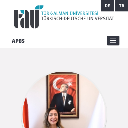
DE
TR
APBS