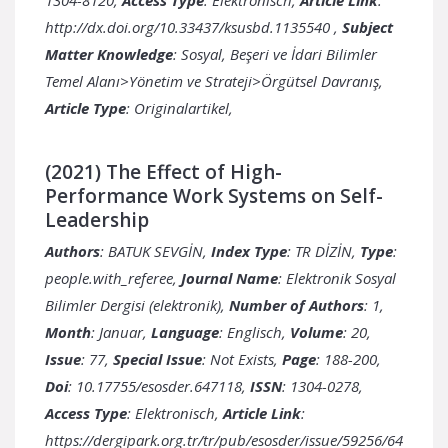
http://dx.doi.org/10.33437/ksusbd.1135540
,
Subject
Matter Knowledge
: Sosyal, Beşeri ve İdari Bilimler
Temel Alanı>Yönetim ve Strateji>Örgütsel Davranış,
Article Type
: Originalartikel,
(2021) The Effect of High-
Performance Work Systems on Self-
Leadership
Authors
: BATUK SEVGİN,
Index Type
: TR DİZİN,
Type
:
people.with_referee,
Journal Name
: Elektronik Sosyal
Bilimler Dergisi (elektronik),
Number of Authors
: 1,
Month
: Januar,
Language
: Englisch,
Volume
: 20,
Issue
: 77,
Special Issue
: Not Exists,
Page
: 188-200,
Doi
: 10.17755/esosder.647118,
ISSN
: 1304-0278,
Access Type
: Elektronisch,
Article Link
:
https://dergipark.org.tr/tr/pub/esosder/issue/59256/64