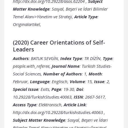
http://dx.doi.org/10.29228/asos.62204
,
Subject
Matter Knowledge
: Sosyal, Beşeri ve İdari Bilimler
Temel Alanı>Yönetim ve Strateji,
Article Type
:
Originalartikel,
(2020) Career Orientations of Self-
Leaders
Authors
: BATUK SEVGİN,
Index Type
: TR DİZİN,
Type
:
people.with_referee,
Journal Name
: Turkish Studies-
Social Sciences,
Number of Authors
: 1,
Month
:
Februar,
Language
: Englisch,
Volume
: 15,
Issue
: 2,
Special Issue
: Exits,
Page
: 19-30,
Doi
:
10.29228/TurkishStudies.40063,
ISSN
: 2667-5617,
Access Type
: Elektronisch,
Article Link
:
http://dx.doi.org/10.29228/turkishstudies.40063
,
Subject Matter Knowledge
: Sosyal, Beşeri ve İdari
Bilimler Temel Alanı>Yönetim ve Strateji>Örgütsel