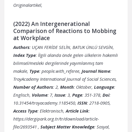
Originalartikel,
(2022) An Intergenerational
Comparison of Reactions to Mobbing
at Workplace
Authors
: UÇAN FERİDE SELİN, BATUK ÜNLÜ SEVGİN,
Index Type
: İlgili alanda önde gelen ülkelerin hakemli
bilimsel/mesleki dergilerinde yayımlanmış tam
makale,
Type
: people.with_referee,
Journal Name
:
TroyAcademy International Journal of Social Sciences,
Number of Authors
: 2,
Month
: Oktober,
Language
:
Englisch,
Volume
: 7,
Issue
: 3,
Page
: 351-378,
Doi
:
10.31454/troyacademy.1185450,
ISSN
: 2718-0905,
Access Type
: Elektronisch,
Article Link
:
https://dergipark.org.tr/tr/download/article-
file/2693541
,
Subject Matter Knowledge
: Sosyal,