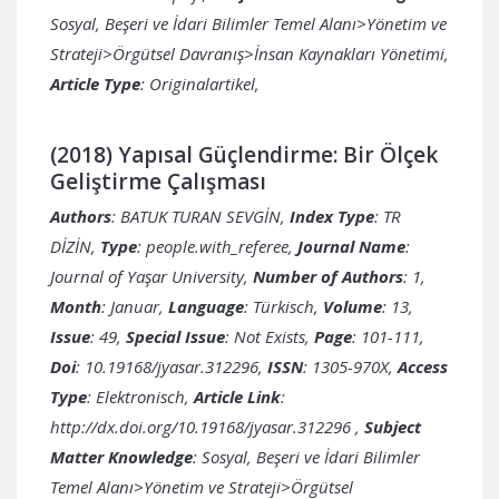
Sosyal, Beşeri ve İdari Bilimler Temel Alanı>Yönetim ve
Strateji>Örgütsel Davranış>İnsan Kaynakları Yönetimi,
Article Type
: Originalartikel,
(2018) Yapısal Güçlendirme: Bir Ölçek
Geliştirme Çalışması
Authors
: BATUK TURAN SEVGİN,
Index Type
: TR
DİZİN,
Type
: people.with_referee,
Journal Name
:
Journal of Yaşar University,
Number of Authors
: 1,
Month
: Januar,
Language
: Türkisch,
Volume
: 13,
Issue
: 49,
Special Issue
: Not Exists,
Page
: 101-111,
Doi
: 10.19168/jyasar.312296,
ISSN
: 1305-970X,
Access
Type
: Elektronisch,
Article Link
:
http://dx.doi.org/10.19168/jyasar.312296
,
Subject
Matter Knowledge
: Sosyal, Beşeri ve İdari Bilimler
Temel Alanı>Yönetim ve Strateji>Örgütsel