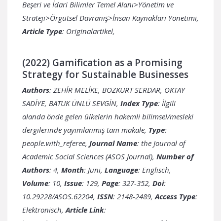
Beşeri ve İdari Bilimler Temel Alanı>Yönetim ve
Strateji>Örgütsel Davranış>İnsan Kaynakları Yönetimi,
Article Type
: Originalartikel,
(2022) Gamification as a Promising
Strategy for Sustainable Businesses
Authors
: ZEHİR MELİKE, BOZKURT SERDAR, OKTAY
SADİYE, BATUK ÜNLÜ SEVGİN,
Index Type
: İlgili
alanda önde gelen ülkelerin hakemli bilimsel/mesleki
dergilerinde yayımlanmış tam makale,
Type
:
people.with_referee,
Journal Name
: the Journal of
Academic Social Sciences (ASOS Journal),
Number of
Authors
: 4,
Month
: Juni,
Language
: Englisch,
Volume
: 10,
Issue
: 129,
Page
: 327-352,
Doi
:
10.29228/ASOS.62204,
ISSN
: 2148-2489,
Access Type
:
Elektronisch,
Article Link
: