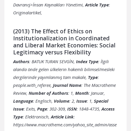
Davranış>İnsan Kaynakları Yönetimi,
Article Type
:
Originalartikel,
(2013) The Effect of Ethics on
Institutionalization in Coordinated
and Liberal Market Economies: Social
Legitimacy versus Flexibility
Authors
: BATUK TURAN SEVGİN,
Index Type
: İlgili
alanda önde gelen ülkelerin hakemli bilimsel/mesleki
dergilerinde yayımlanmış tam makale,
Type
:
people.with_referee,
Journal Name
: The Macrotheme
Review,
Number of Authors
: 1,
Month
: Januar,
Language
: Englisch,
Volume
: 2,
Issue
: 1,
Special
Issue
: Exits,
Page
: 302-309,
ISSN
: 1848-4735,
Access
Type
: Elektronisch,
Article Link
:
https://www.macrotheme.com/yahoo_site_admin/asse